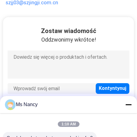
szjj03@szjingji.com.cn
Zostaw wiadomość
Oddzwonimy wkrótce!
Ms Nancy
popularne kategorie
Wszystko
1:10 AM