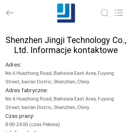
Shenzhen
Jingji
Technology
Co.,
Ltd..
All
Rights
Reserved.
DO
Shenzhen Jingji Technology Co.,
DOMU
Ltd. Informacje kontaktowe
PRODUKTY
Adres:
No.6 Huazhong Road, Biahsixia East Area, Fuyong
O
Street, bao'an Distric, Shenzhen, Chiny.
NAS
Adres fabryczne:
No.6 Huazhong Road, Biahsixia East Area, Fuyong
WYCIECZKA
Street, bao'an Distric, Shenzhen, Chiny.
Czas pracy:
PO
8:00-24:00 (czas Pekinie)
FABRYCE