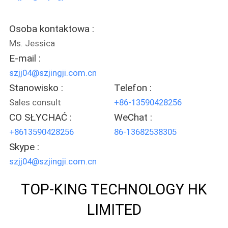
Osoba kontaktowa :
Ms. Jessica​
E-mail :
szjj04@szjingji.com.cn
Stanowisko :
Telefon :
Sales consult
+86-13590428256
CO SŁYCHAĆ :
WeChat :
+8613590428256
86-13682538305
Skype :
szjj04@szjingji.com.cn
TOP-KING TECHNOLOGY HK
LIMITED