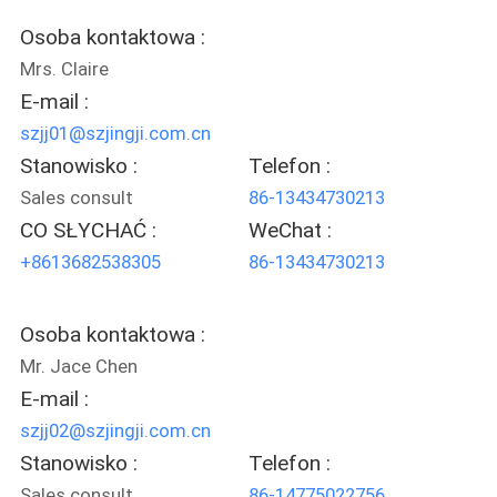
Osoba kontaktowa :
POLITYKA
Mrs. Claire
PRYWATNOŚCI
E-mail :
szjj01@szjingji.com.cn
Stanowisko :
Telefon :
Sales consult
86-13434730213
CO SŁYCHAĆ :
WeChat :
+8613682538305
86-13434730213
Osoba kontaktowa :
Mr. Jace Chen
E-mail :
szjj02@szjingji.com.cn
Stanowisko :
Telefon :
Sales consult
86-14775022756