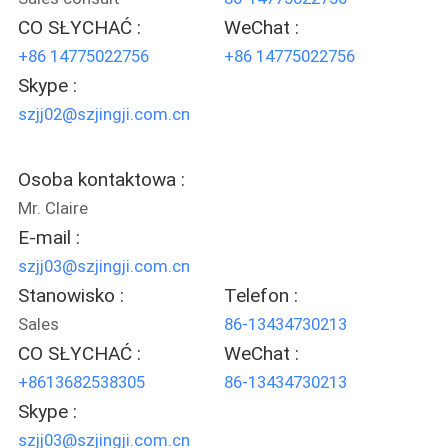
CO SŁYCHAĆ :
WeChat :
+86 14775022756
+86 14775022756
Skype :
szjj02@szjingji.com.cn
Osoba kontaktowa :
Mr. Claire
E-mail :
szjj03@szjingji.com.cn
Stanowisko :
Telefon :
Sales
86-13434730213
CO SŁYCHAĆ :
WeChat :
+8613682538305
86-13434730213
Skype :
szjj03@szjingji.com.cn