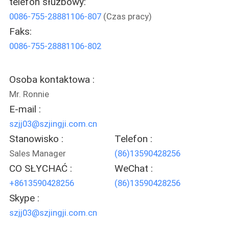
telefon służbowy:
0086-755-28881106-807
(Czas pracy)
KONTROLA
Faks:
JAKOŚCI
0086-755-28881106-802
SKONTAKTUJ
Osoba kontaktowa :
SIĘ
Mr. Ronnie
Z
E-mail :
szjj03@szjingji.com.cn
NAMI
Stanowisko :
Telefon :
Sales Manager
(86)13590428256
POPROŚ
CO SŁYCHAĆ :
WeChat :
O
+8613590428256
(86)13590428256
WYCENĘ
Skype :
szjj03@szjingji.com.cn
SITEMAP