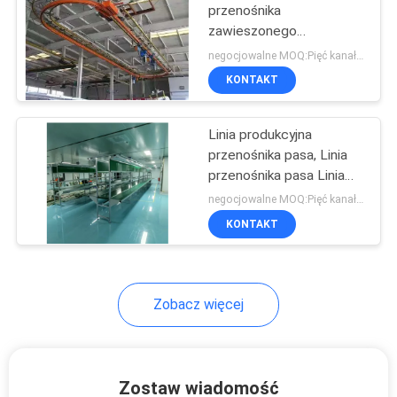
przenośnika
zawieszonego
36
Trójwymiarowy system
negocjowalne MOQ:Pięć kanałów
ciągłego przenoszenia w
Rura stalowa
KONTAKT
przestrzeni zamkniętej
pokryta tworzywem
Linia produkcyjna
sztucznym
przenośnika pasa, Linia
przenośnika pasa Linia
montażowa System
negocjowalne MOQ:Pięć kanałów
przenośnika
KONTAKT
32
Rury stalowe
Zobacz więcej
Zostaw wiadomość