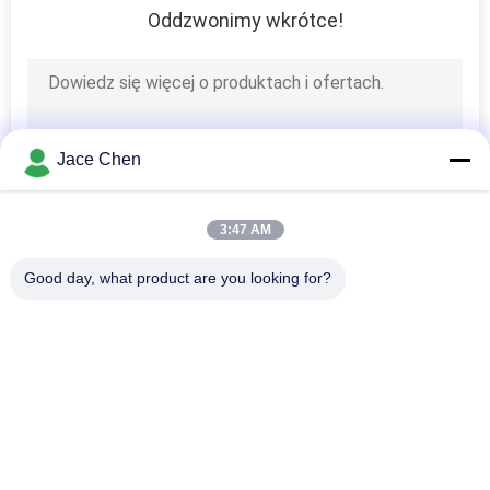
Oddzwonimy wkrótce!
32
Pipe Workbench
Jace Chen
3:47 AM
31
Good day, what product are you looking for?
popularne kategorie
Wszystko
Roller Track
Metalowe Złącza 
Metalowe Złącza 
Rurowe
Rurowe
Aluminiowe Złącza 
Rura Ze Stopu 
Rurowe
Aluminium