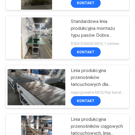
różnych scenariuszy
KONTAKT
pracy
KONTROLA
Standardowa linia
JAKOŚCI
350
produkcyjna montażu
typu pasów Dobra
Aluminiowe złącza
SKONTAKTUJ
stabilność
$500-$50000 MOQ:1 zestaw
rurowe
SIĘ
KONTAKT
Z
Linia produkcyjna
NAMI
przenośników
łańcuchowych dla
116
motocykli
POPROŚ
negocjowalne MOQ:Pięć kanałów
Rura ze stopu
KONTAKT
O
WYCENĘ
aluminium
Linia produkcyjna
przenośników ciągowych
SITEMAP
łańcuchowych, linia