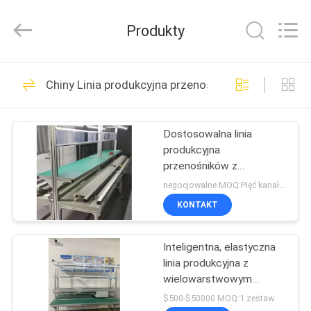
Shenzhen
Jingji
Technology
Produkty
Co.,
Ltd..
All
Rights
Reserved.
DO
98
Chiny Linia produkcyjna przenośników
DOMU
Metalowe złącza
rurowe
Dostosowalna linia
PRODUKTY
produkcyjna
przenośników z
O
regulowaną prędkością i
negocjowalne MOQ:Pięć kanałów
łatwą obsługą dla fabryk
NAS
KONTAKT
elektronicznych
52
Metalowe złącza
Inteligentna, elastyczna
WYCIECZKA
linia produkcyjna z
PO
rurowe
wielowarstwowym
pasem, odpowiednia do
FABRYCE
$500-$50000 MOQ:1 zestaw