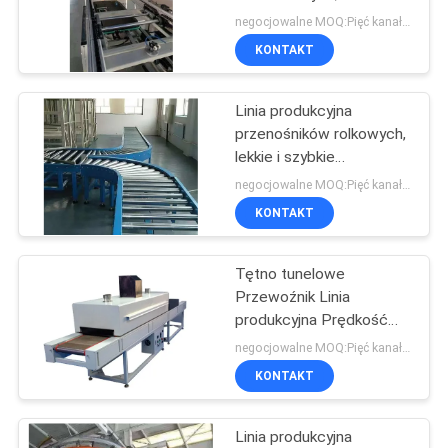
przenośników
negocjowalne MOQ:Pięć kanałów
łańcuchowych podwójnej
KONTAKT
POLITYKA
prędkości
53
PRYWATNOŚCI
Złącza do rur
Linia produkcyjna
przenośników rolkowych,
chromowych
lekkie i szybkie
przenoszenie linii
negocjowalne MOQ:Pięć kanałów
przenośników rolkowych
KONTAKT
Tętno tunelowe
20
Przewoźnik Linia
Plastikowe złącza
produkcyjna Prędkość
regulowana Ciągła praca
negocjowalne MOQ:Pięć kanałów
rurowe
Wysoka stabilność
KONTAKT
Linia produkcyjna