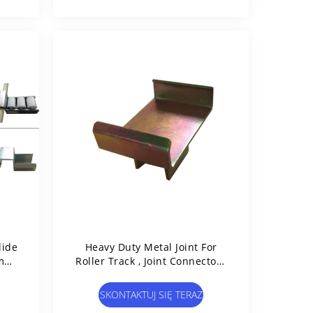
lide
Heavy Duty Metal Joint For
m
Roller Track , Joint Connectors
For Conveyor System
SKONTAKTUJ SIĘ TERAZ