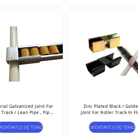
rial Galvanized Joint For
Zinc Plated Black / Gold
 Track / Lean Pipe , Pipe
Joint For Roller Track In F
Rack System
Pipe Rack System
KONTAKTUJ SIĘ TERAZ
SKONTAKTUJ SIĘ TERAZ