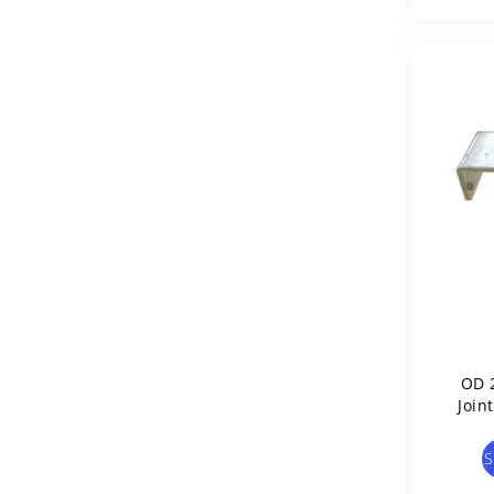
OD 
Join
Conn
S