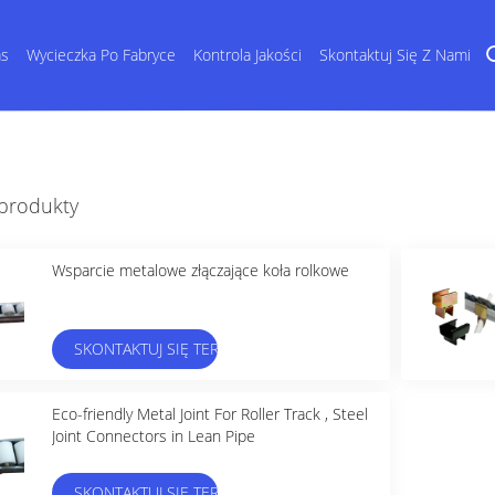
as
Wycieczka Po Fabryce
Kontrola Jakości
Skontaktuj Się Z Nami
 produkty
Wsparcie metalowe złączające koła rolkowe
SKONTAKTUJ SIĘ TERAZ
Eco-friendly Metal Joint For Roller Track , Steel
Joint Connectors in Lean Pipe
SKONTAKTUJ SIĘ TERAZ