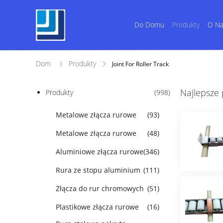
Do Domu
Produkty
O N
Dom
Produkty
Joint For Roller Track
Najlepsze
Produkty
(998)
Metalowe złącza rurowe
(93)
Metalowe złącza rurowe
(48)
Aluminiowe złącza rurowe
(346)
Rura ze stopu aluminium
(111)
Złącza do rur chromowych
(51)
Plastikowe złącza rurowe
(16)