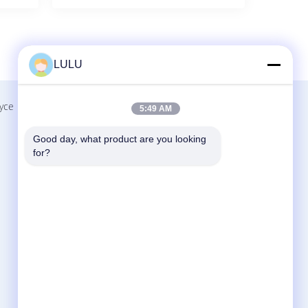
LULU
yce
Skontaktuj Się Z Nami
5:49 AM
Shenzhen Jingji Technology Co., Ltd.
Good day, what product are you looking 
No.6 Huazhong Road, Biahsixia East Area,
for?
Fuyong Street, bao&#39;an Distric,
Shenzhen, Chiny.
86-0755-28881106-807
szjj03@szjingji.com.cn