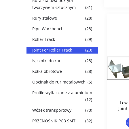
Rura stalowa pokryta
tworzywem sztucznym
(31)
Rury stalowe
(28)
Pipe Workbench
(28)
Roller Track
(29)
Joint For Roller Track
(20)
Łączniki do rur
(28)
Kółka obrotowe
(28)
Obcinak do rur metalowych
(5)
Profile wytłaczane z aluminium
(12)
Low 
Joint
Wózek transportowy
(70)
PRZENOŚNIK PCB SMT
(32)
S