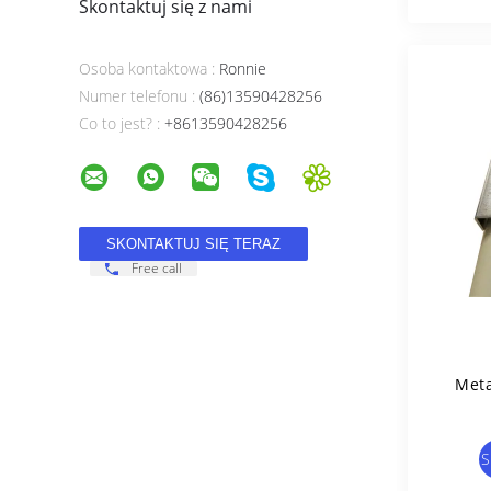
Skontaktuj się z nami
Osoba kontaktowa :
Ronnie
Numer telefonu :
(86)13590428256
Co to jest? :
+8613590428256
Free call
Meta
S