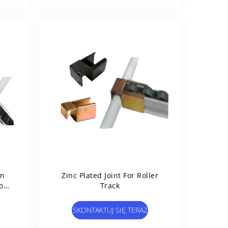
en
Zinc Plated Joint For Roller
low
Track
SKONTAKTUJ SIĘ TERAZ