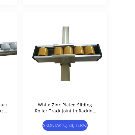
rack
White Zinc Plated Sliding
ack
Roller Track Joint In Racking
System / 28mm Coated Pipes
SKONTAKTUJ SIĘ TERAZ