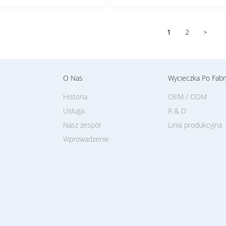
1
2
>
O Nas
Wycieczka Po Fabr
Historia
OEM / ODM
Usługa
R & D
Nasz zespół
Linia produkcyjna
Wprowadzenie