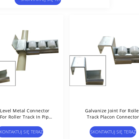
Level Metal Connector
Galvanize Joint For Rolle
 For Roller Track In Pipe
Track Placon Connector
Joint System
2.5mm Thickness Steel
Material
KONTAKTUJ SIĘ TERAZ
SKONTAKTUJ SIĘ TERAZ