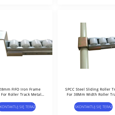
28mm FIFO Iron Frame
SPCC Steel Sliding Roller T
t For Roller Track Metal
For 38Mm Width Roller Tr
ector , Placon Support
On Flow Pipe Rack
KONTAKTUJ SIĘ TERAZ
SKONTAKTUJ SIĘ TERAZ