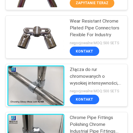
ZAPYTANIE TERAZ
KONTROLA
Wear Resistant Chrome
JAKOŚCI
350
Plated Pipe Connectors
Flexible For Industry
Aluminiowe złącza
SKONTAKTUJ
negocjowalne MOQ:500 SETS
rurowe
SIĘ
KONTAKT
Z
Złącza do rur
NAMI
chromowanych o
wysokiej intensywności,
116
Złączki rur
POPROŚ
negocjowalne MOQ:500 SETS
przemysłowych 2,5 mm
Rura ze stopu
KONTAKT
O
HJ-6D
WYCENĘ
aluminium
Chrome Pipe Fittings
Polishing Chrome
SITEMAP
Industrial Pipe Fittings