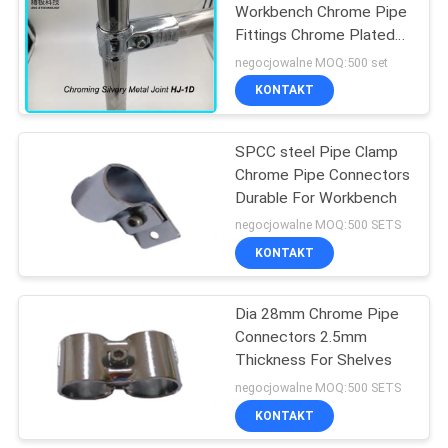
Workbench Chrome Pipe
Fittings Chrome Plated
36
Metal Joint Anti Static
negocjowalne MOQ:500 set
Rura stalowa
KONTAKT
pokryta tworzywem
SPCC steel Pipe Clamp
sztucznym
Chrome Pipe Connectors
Durable For Workbench
negocjowalne MOQ:500 SETS
KONTAKT
32
Dia 28mm Chrome Pipe
Rury stalowe
Connectors 2.5mm
Thickness For Shelves
negocjowalne MOQ:500 SETS
KONTAKT