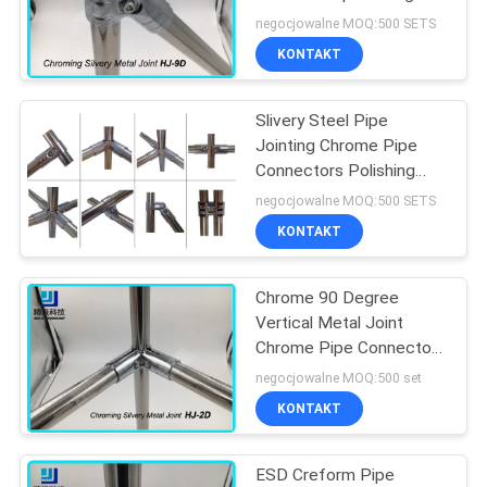
Eco Friendly
negocjowalne MOQ:500 SETS
KONTAKT
POLITYKA
53
PRYWATNOŚCI
Złącza do rur
Slivery Steel Pipe
Jointing Chrome Pipe
chromowych
Connectors Polishing
Chrome Plated Surface
negocjowalne MOQ:500 SETS
Treatment
KONTAKT
Chrome 90 Degree
20
Vertical Metal Joint
Plastikowe złącza
Chrome Pipe Connectors
For ESD Pipe Rack
negocjowalne MOQ:500 set
rurowe
KONTAKT
ESD Creform Pipe