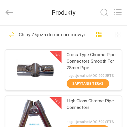
Shenzhen
Jingji
Technology
Produkty
Co.,
Ltd..
All
Rights
Reserved.
DO
98
Chiny Złącza do rur chromowych
DOMU
Metalowe złącza
rurowe
HOT
Cross Type Chrome Pipe
PRODUKTY
Connectors Smooth For
28mm Pipe
O
negocjowalne MOQ:500 SETS
NAS
ZAPYTANIE TERAZ
52
Metalowe złącza
HOT
High Gloss Chrome Pipe
WYCIECZKA
Connectors
PO
rurowe
FABRYCE
negocjowalne MOQ:500 SETS