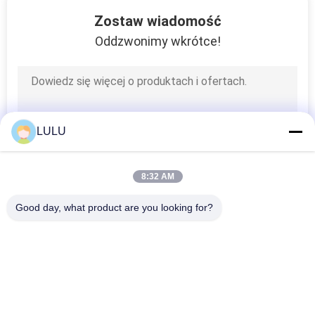
25
Zostaw wiadomość
Joint For Roller
Oddzwonimy wkrótce!
Track
LULU
31
8:32 AM
Łączniki do rur
Good day, what product are you looking for?
popularne kategorie
Wszystko
Metalowe Złącza 
Metalowe Złącza 
Rurowe
Rurowe
30