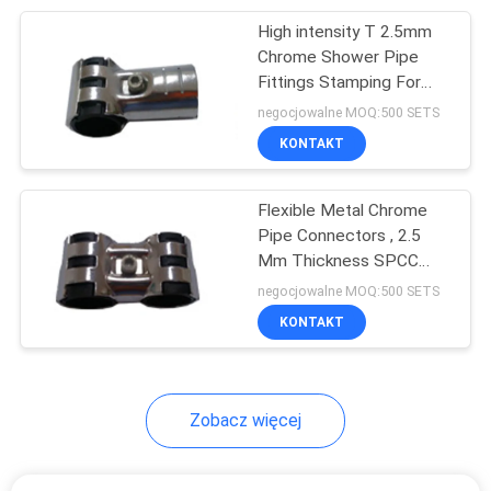
High intensity T 2.5mm
32
Chrome Shower Pipe
Fittings Stamping For
Pipe Workbench
Pipe Racking
negocjowalne MOQ:500 SETS
KONTAKT
Flexible Metal Chrome
Pipe Connectors , 2.5
Mm Thickness SPCC
31
Steel
negocjowalne MOQ:500 SETS
KONTAKT
Roller Track
Zobacz więcej