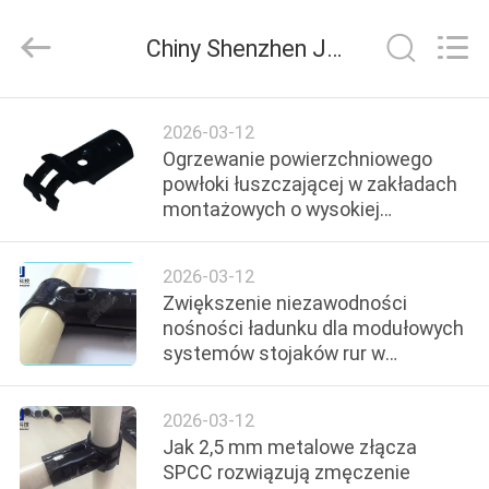
Shenzhen
Jingji
Technology
Chiny Shenzhen Jingji Technology Co., Ltd. wiadomości z firmy
Co.,
Ltd..
All
Rights
Reserved.
DO
2026-03-12
DOMU
Ogrzewanie powierzchniowego
powłoki łuszczającej w zakładach
montażowych o wysokiej
PRODUKTY
wilgotności za pomocą czarnych
elektroforezyjnych osprzętów
2026-03-12
O
Zwiększenie niezawodności
NAS
nośności ładunku dla modułowych
systemów stojaków rur w
indonezyjskich centrach
WYCIECZKA
logistycznych
2026-03-12
PO
Jak 2,5 mm metalowe złącza
FABRYCE
SPCC rozwiązują zmęczenie