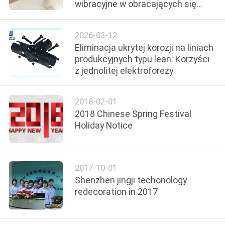
wibracyjne w obracających się
systemach wyświetlania
KONTROLA
samochodów
2026-03-12
JAKOŚCI
Eliminacja ukrytej korozji na liniach
produkcyjnych typu lean: Korzyści
z jednolitej elektroforezy
SKONTAKTUJ
SIĘ
2018-02-01
Z
2018 Chinese Spring Festival
NAMI
Holiday Notice
POPROŚ
2017-10-01
O
Shenzhen jingji techonology
WYCENĘ
redecoration in 2017
SITEMAP