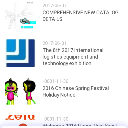
2017-06-07
COMPREHENSIVE NEW CATALOG
POLITYKA
DETAILS
PRYWATNOŚCI
2017-06-01
The 8th 2017 international
logistics equipment and
technology exhibition
-0001-11-30
2016 Chinese Spring Festival
Holiday Notice
-0001-11-30
Welcome 2016.Happy New Year !