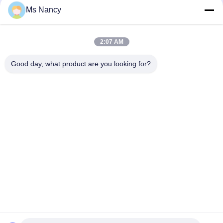
Ms Nancy
2:07 AM
loading...
Good day, what product are you looking for?
popularne kategorie
Wszystko
Metalowe Złącza 
Metalowe Złącza 
Rurowe
Rurowe
Aluminiowe Złącza 
Rura Ze Stopu 
Rurowe
Aluminium
Złącza Do Rur 
Plastikowe Złącza 
Chromowych
Rurowe
Rura Stalowa 
Rury Stalowe
Pokryta 
Tworzywem 