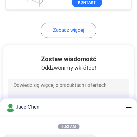
KONTAKT
25
Joint For Roller
Track
Zobacz więcej
Zostaw wiadomość
Oddzwonimy wkrótce!
31
Łączniki do rur
Jace Chen
9:52 AM
30