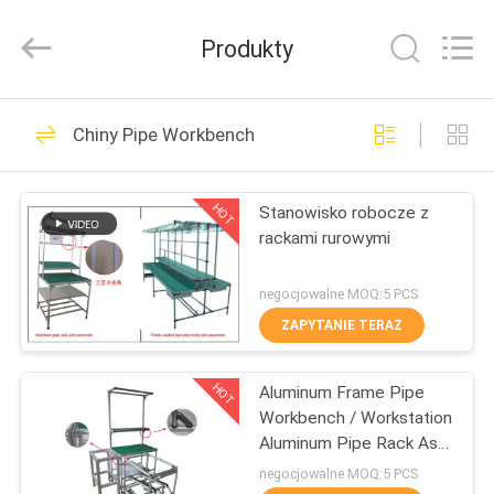
Shenzhen
Jingji
Technology
Produkty
Co.,
Ltd..
All
Rights
Reserved.
DO
98
Chiny Pipe Workbench
DOMU
Metalowe złącza
rurowe
HOT
Stanowisko robocze z
PRODUKTY
rackami rurowymi
O
negocjowalne MOQ:5 PCS
NAS
ZAPYTANIE TERAZ
52
Metalowe złącza
HOT
Aluminum Frame Pipe
WYCIECZKA
Workbench / Workstation
PO
rurowe
Aluminum Pipe Rack As
Display Table
FABRYCE
negocjowalne MOQ:5 PCS