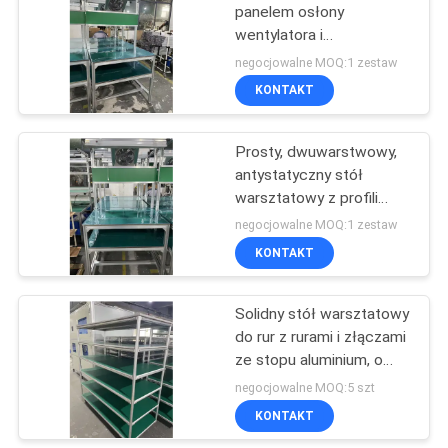
panelem osłony
wentylatora i
36
dwuwarstwowym
negocjowalne MOQ:1 zestaw
antystatycznym
Rura stalowa
KONTAKT
zespołem profili
pokryta tworzywem
aluminiowych. Specjalny
stół warsztatowy do
Prosty, dwuwarstwowy,
sztucznym
odprowadzania ciepła w
antystatyczny stół
warsztatach
warsztatowy z profili
charakteryzujących się
aluminiowych typu
negocjowalne MOQ:1 zestaw
wysoką temperaturą.
otwartego - lekki i tani
KONTAKT
32
prototypowy stół
badawczo-rozwojowy
Solidny stół warsztatowy
Rury stalowe
do rur z rurami i złączami
ze stopu aluminium, o
nośności od 100 do 120
negocjowalne MOQ:5 szt
kg i zdejmowanymi,
KONTAKT
niestandardowymi