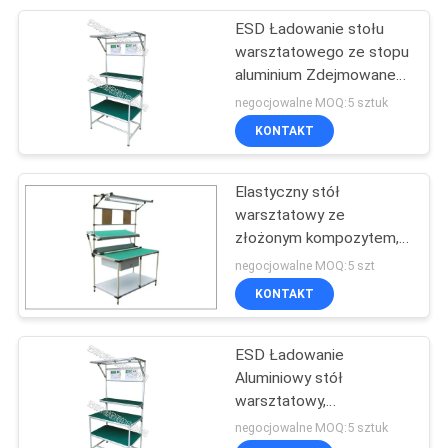
półkami zapewniającymi
wszechstronność
ESD Ładowanie stołu
32
warsztatowego ze stopu
aluminium Zdejmowane
Pipe Workbench
niestandardowe półki
negocjowalne MOQ:5 sztuk
KONTAKT
Elastyczny stół
warsztatowy ze
złożonym kompozytem, ​​
31
ława laboratoryjna z
negocjowalne MOQ:5 szt
metalu przemysłowego
KONTAKT
Roller Track
ESD Ładowanie
Aluminiowy stół
warsztatowy,
zdejmowany na
negocjowalne MOQ:5 sztuk
niestandardowe półki