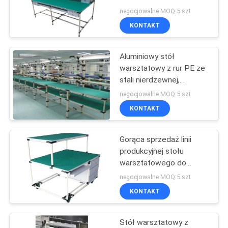
aluminiowy
negocjowalne MOQ:5 szt
KONTAKT
POLITYKA
53
PRYWATNOŚCI
Złącza do rur
Aluminiowy stół
warsztatowy z rur PE ze
chromowych
stali nierdzewnej,
dostosowany do linii
negocjowalne MOQ:5 szt
produkcyjnej / warsztatu
KONTAKT
Gorąca sprzedaż linii
20
produkcyjnej stołu
Plastikowe złącza
warsztatowego do
montażu profili
negocjowalne MOQ:5 szt
rurowe
aluminiowych w
KONTAKT
niestandardowym
rozmiarze
Stół warsztatowy z