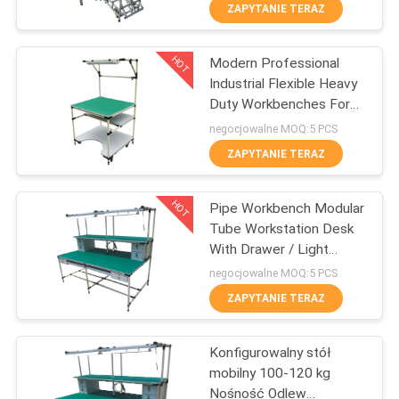
ZAPYTANIE TERAZ
KONTROLA
HOT
Modern Professional
JAKOŚCI
350
Industrial Flexible Heavy
Duty Workbenches For
Aluminiowe złącza
SKONTAKTUJ
Packing Table
negocjowalne MOQ:5 PCS
rurowe
SIĘ
ZAPYTANIE TERAZ
Z
HOT
Pipe Workbench Modular
NAMI
Tube Workstation Desk
With Drawer / Light
116
Lamp
POPROŚ
negocjowalne MOQ:5 PCS
Rura ze stopu
ZAPYTANIE TERAZ
O
WYCENĘ
aluminium
Konfigurowalny stół
mobilny 100-120 kg
SITEMAP
Nośność Odlew