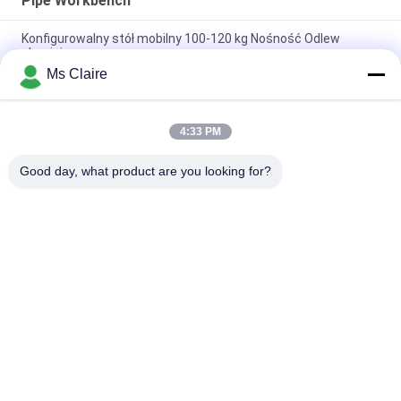
Pipe Workbench
Konfigurowalny stół mobilny 100-120 kg Nośność Odlew
aluminiowy
Ms Claire
Aluminiowy stół warsztatowy z rur PE ze stali nierdzewnej,
dostosowany do linii produkcyjnej / warsztatu
4:33 PM
Gorąca sprzedaż linii produkcyjnej stołu warsztatowego do
montażu profili aluminiowych w niestandardowym rozmiarze
Good day, what product are you looking for?
popularne kategorie
Wszystko
Metalowe Złącza 
Metalowe Złącza 
Rurowe
Rurowe
Aluminiowe Złącza 
Rura Ze Stopu 
Rurowe
Aluminium
Złącza Do Rur 
Plastikowe Złącza 
Chromowych
Rurowe