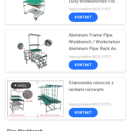
Duty Workbenches For
Packing Table
negocjowalne MOQ:5 PCS
KONTAKT
Aluminum Frame Pipe
Workbench / Workstation
Aluminum Pipe Rack As
Display Table
negocjowalne MOQ:5 PCS
KONTAKT
Stanowisko robocze z
rackami rurowymi
negocjowalne MOQ:5 PCS
KONTAKT