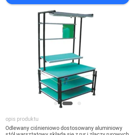
POLITYKA
PRYWATNOŚCI
opis produktu
Odlewany ciśnieniowo dostosowany aluminiowy
stół warsztatowy składa się z rur i złączy rurowych