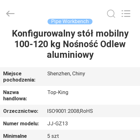
Shenzhen
Jingji
Technology
Co.,
Ltd..
Pipe Workbench
All
Rights
Reserved.
Konfigurowalny stół mobilny
DO
100-120 kg Nośność Odlew
DOMU
aluminiowy
PRODUKTY
Miejsce
Shenzhen, Chiny
pochodzenia:
O
NAS
Nazwa
Top-King
handlowa:
Orzecznictwo:
ISO9001:2008;RoHS
WYCIECZKA
PO
Numer modelu:
JJ-GZ13
FABRYCE
Minimalne
5 szt