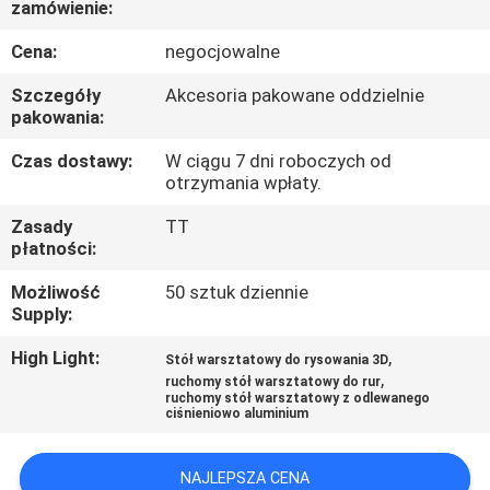
zamówienie:
KONTROLA
Cena:
negocjowalne
JAKOŚCI
Szczegóły
Akcesoria pakowane oddzielnie
pakowania:
SKONTAKTUJ
Czas dostawy:
W ciągu 7 dni roboczych od
otrzymania wpłaty.
SIĘ
Zasady
TT
Z
płatności:
NAMI
Możliwość
50 sztuk dziennie
Supply:
POPROŚ
High Light:
,
Stół warsztatowy do rysowania 3D
O
,
ruchomy stół warsztatowy do rur
ruchomy stół warsztatowy z odlewanego
WYCENĘ
ciśnieniowo aluminium
SITEMAP
NAJLEPSZA CENA