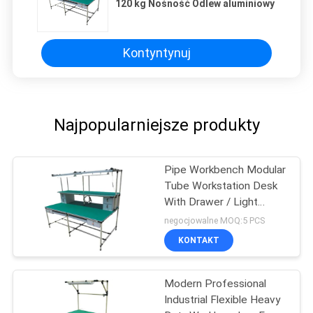
120 kg Nośność Odlew aluminiowy
Kontyntynuj
Najpopularniejsze produkty
Pipe Workbench Modular
Tube Workstation Desk
With Drawer / Light
Lamp
negocjowalne MOQ:5 PCS
KONTAKT
Modern Professional
Industrial Flexible Heavy