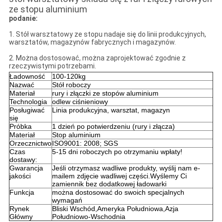
ze stopu aluminium
podanie:
1. Stół warsztatowy ze stopu nadaje się do linii produkcyjnych,
warsztatów, magazynów fabrycznych i magazynów.
2. Można dostosować, można zaprojektować zgodnie z
rzeczywistymi potrzebami.
Ładowność
100-120kg
Nazwać
Stół roboczy
Materiał
rury i złączki ze stopów aluminium
Technologia
odlew ciśnieniowy
Posługiwać
Linia produkcyjna, warsztat, magazyn
się
Próbka
1 dzień po potwierdzeniu (rury i złącza)
Materiał
Stop aluminium
Orzecznictwo
ISO9001: 2008; SGS
Czas
5-15 dni roboczych po otrzymaniu wpłaty!
dostawy:
Gwarancja
Jeśli otrzymasz wadliwe produkty, wyślij nam e-
jakości
mailem zdjęcie wadliwej części.Wyślemy Ci
zamiennik bez dodatkowej ładowarki
Funkcja
można dostosować do swoich specjalnych
wymagań
Rynek
Bliski Wschód,
Ameryka Południowa,
Azja
Główny
Południowo-Wschodnia