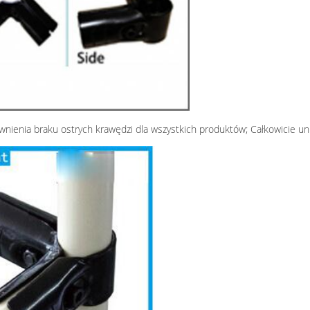
nienia braku ostrych krawędzi dla wszystkich produktów; Całkowicie uni