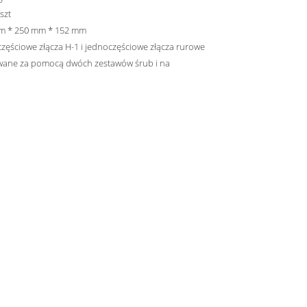
szt
m * 250 mm * 152 mm
zęściowe złącza H-1 i jednoczęściowe złącza rurowe
ane za pomocą dwóch zestawów śrub i na