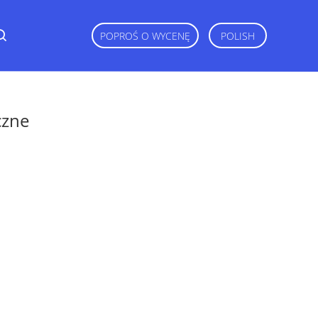
POPROŚ O WYCENĘ
POLISH
czne