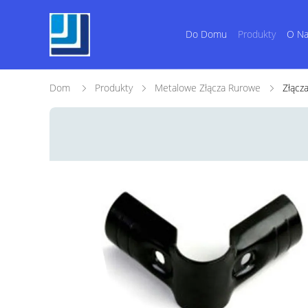
Do Domu
Produkty
O N
Dom
Produkty
Metalowe Złącza Rurowe
Złącz