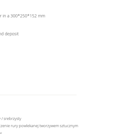
er in a 300*250*152 mm
nd deposit
 / srebrzysty
czenie rury powlekanej tworzywem sztucznym
y