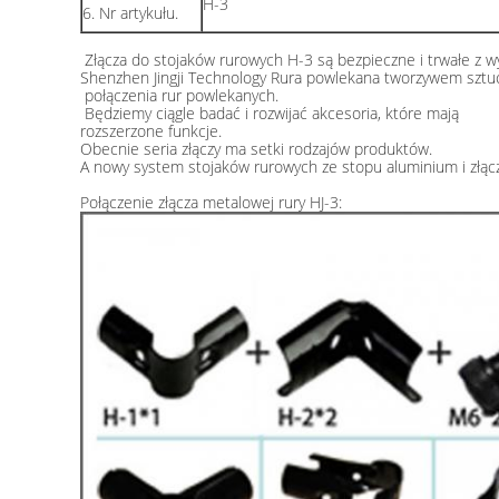
H-3
6. Nr artykułu.
Złącza do stojaków rurowych H-3 są bezpieczne i trwałe z 
Shenzhen Jingji Technology Rura powlekana tworzywem sztuc
połączenia rur powlekanych.
Będziemy ciągle badać i rozwijać akcesoria, które mają
rozszerzone funkcje.
Obecnie seria złączy ma setki rodzajów produktów.
A nowy system stojaków rurowych ze stopu aluminium i złącz
Połączenie złącza metalowej rury HJ-3: