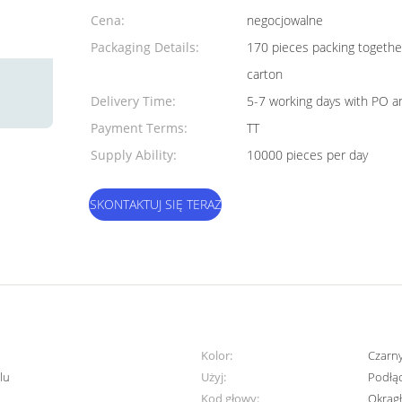
Quantity:
Cena:
negocjowalne
Packaging Details:
170 pieces packing togeth
carton
Delivery Time:
5-7 working days with PO a
Payment Terms:
TT
Supply Ability:
10000 pieces per day
SKONTAKTUJ SIĘ TERAZ
Kolor:
Czarny
lu
Użyj:
Podłą
Kod głowy:
Okrągł