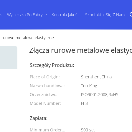
as
Wycieczka Po Fabryce
Kontrola Jakości
Skontaktuj Się Z Nami
a rurowe metalowe elastyczne
Złącza rurowe metalowe elasty
Szczegóły Produktu:
Place of Origin:
Shenzhen ,China
Nazwa handlowa:
Top-King
Orzecznictwo:
ISO9001:2008;RoHS
Model Number:
H-3
Zapłata:
Minimum Order
500 set