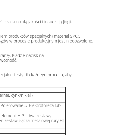
łą kontrolą jakości i inspekcją Jingji.
iem produktów specjalnych) materiał SPCC.
rogów w procesie produkcyjnym jest niedozwolone.
branży. Kładzie nacisk na
ywotność.
cjalne testy dla każdego procesu, aby
na), cynk/nikiel /
olerowanie→ Elektroforeza lub
 element H-3 i dwa zestawy
 zestaw złącza metalowej rury HJ-