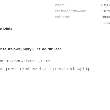
Waga:
108 g /
Wielkość opakowania:
300 m
Połączenie:
jednoc
mocow
e joints
r ze stalowej płyty SPCC do rur Lean
wem sztucznym w Shenzhen, Chiny
owe, prowadnice rolkowe, złącza do prowadnic rolkowych itp.