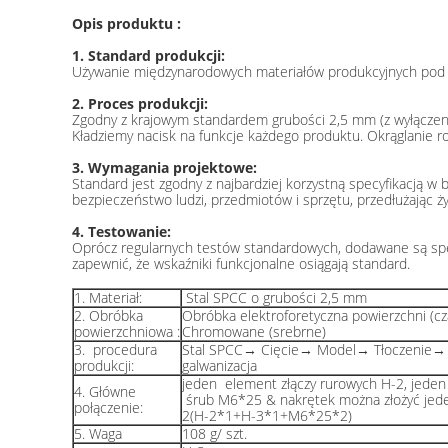
Opis produktu :
1. Standard produkcji:
Używanie międzynarodowych materiałów produkcyjnych pod ścis
2. Proces produkcji:
Zgodny z krajowym standardem grubości 2,5 mm (z wyłączen
Kładziemy nacisk na funkcje każdego produktu. Okrąglanie 
3. Wymagania projektowe:
Standard jest zgodny z najbardziej korzystną specyfikacją w 
bezpieczeństwo ludzi, przedmiotów i sprzętu, przedłużając ż
4. Testowanie:
Oprócz regularnych testów standardowych, dodawane są spe
zapewnić, że wskaźniki funkcjonalne osiągają standard.
1. Materiał:
Stal SPCC o grubości 2,5 mm
2. Obróbka
Obróbka elektroforetyczna powierzchni (czar
powierzchniowa :
Chromowane (srebrne)
3. procedura
Stal SPCC→ Cięcie→ Model→ Tłoczenie→ P
produkcji:
galwanizacja
jeden element złączy rurowych H-2, jeden
4. Główne
śrub M6*25 & nakrętek można złożyć jeden
połączenie:
2(H-2*1+H-3*1+M6*25*2)
5. Waga
108 g/ szt.