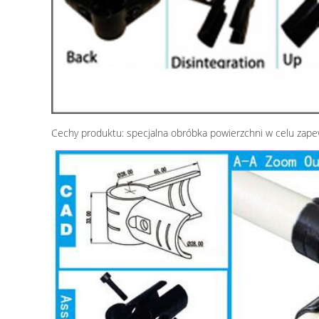
Cechy produktu: specjalna obróbka powierzchni w celu zapew