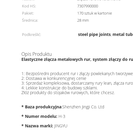
Kod HS:
7307990000
Pakiet:
170 sztuk w kartonie
Średnica:
28 mm
steel pipe joints
metal tub
Podkreślić:
,
Opis Produktu
Elastyczne złącza metalowych rur, system złączy do ru
1: Bezpośredni producent rur i złączy powlekanych tworzy
2: Dostawa w konkurencyjnej cenie
3: Sprzedaż kompleksowa, dostarczamy rury lean, złącza rur
4: Lekkie konstrukcje do budowy szklarni.
Złóż produkty do stojaków rurowych, które chcesz.
* Baza produkcyjna
:Shenzhen Jingji Co. Ltd
* Numer modelu:
H-3
* Nazwa marki:
JINGYU