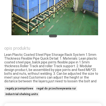
POLITYKA
PRYWATNOŚCI
opis produktu
Lean Plastic Coated Steel Pipe Storage Rack System 1.5mm
Thickness Flexible Pipe Quick Detail: 1. Materials: Lean plastic
coated steel pipe, balck pipe joints flexible pipe in 1.5mm
thickness.Roller Track and roller Track support. 2. Modular
design product, be assembled by pipe joints and fixed M6*25
bolts and nuts, without welding. 3. Can be adjusted the size to
meet your need.Customers can adjust the height or the
distance between the layers,just need to loosen the bolt and
regały przemysłowe
regał do przechowywania rur
industrial shelving units