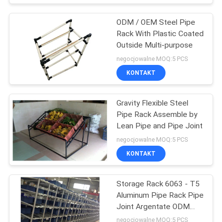
ODM / OEM Steel Pipe
Rack With Plastic Coated
Outside Multi-purpose
negocjowalne MOQ:5 PCS
KONTAKT
Gravity Flexible Steel
Pipe Rack Assemble by
Lean Pipe and Pipe Joint
negocjowalne MOQ:5 PCS
KONTAKT
Storage Rack 6063 - T5
Aluminum Pipe Rack Pipe
Joint Argentate ODM
OEM
negocjowalne MOQ:5 PCS