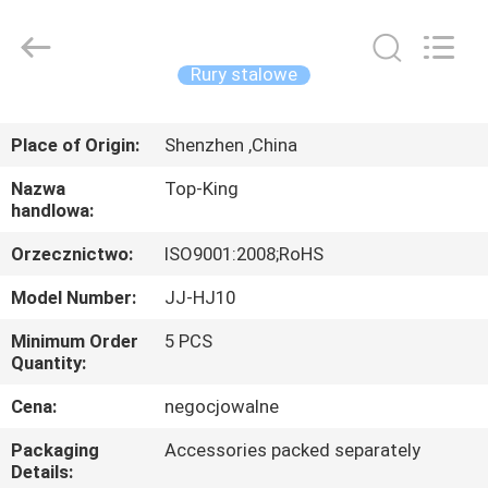
Shenzhen
Jingji
Technology
Co.,
Ltd..
Rury stalowe
All
Rights
Reserved.
DO
Place of Origin:
Shenzhen ,China
DOMU
Nazwa
Top-King
handlowa:
PRODUKTY
Orzecznictwo:
ISO9001:2008;RoHS
O
Model Number:
JJ-HJ10
NAS
Minimum Order
5 PCS
Quantity:
WYCIECZKA
Cena:
negocjowalne
PO
Packaging
Accessories packed separately
FABRYCE
Details: