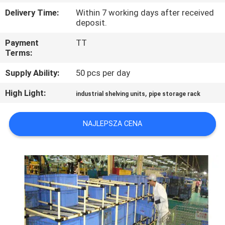
Delivery Time:
Within 7 working days after received
KONTROLA
deposit.
JAKOŚCI
Payment
TT
Terms:
SKONTAKTUJ
Supply Ability:
50 pcs per day
SIĘ
High Light:
,
industrial shelving units
pipe storage rack
Z
NAMI
NAJLEPSZA CENA
POPROŚ
O
WYCENĘ
SITEMAP