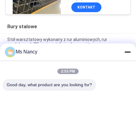
KONTAKT
Rury stalowe
Stół warsztatowy wykonany z rur aluminiowych, rur
powlekanych PE, rur ze stali nierdzewnej itp.
Ms Nancy
Metalowe wspólne przemysłowe regały magazynowe,
wspólny system regałów do przechowywania rur
2:53 PM
Stojak do przechowywania stali nadających się do recyklingu
Wieszak na ubrania Łączniki rurowe do użytku domowego
Good day, what product are you looking for?
popularne kategorie
Wszystko
Metalowe Złącza 
Metalowe Złącza 
Rurowe
Rurowe
Aluminiowe Złącza 
Rura Ze Stopu 