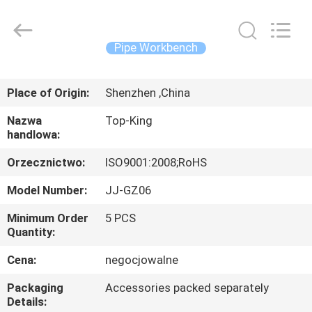
Shenzhen
Jingji
Technology
Co.,
Ltd..
Pipe Workbench
All
Rights
Reserved.
DO
Place of Origin:
Shenzhen ,China
DOMU
Nazwa
Top-King
handlowa:
PRODUKTY
Orzecznictwo:
ISO9001:2008;RoHS
O
Model Number:
JJ-GZ06
NAS
Minimum Order
5 PCS
Quantity:
WYCIECZKA
Cena:
negocjowalne
PO
Packaging
Accessories packed separately
FABRYCE
Details: