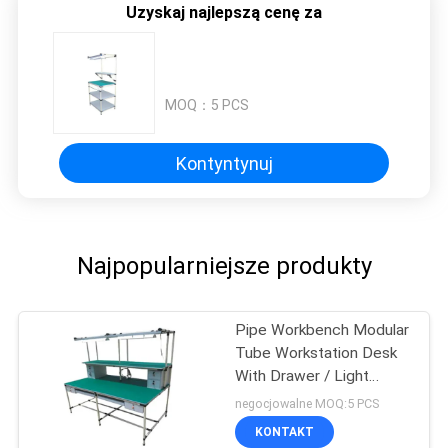
Uzyskaj najlepszą cenę za
MOQ：
5 PCS
Kontyntynuj
Najpopularniejsze produkty
Pipe Workbench Modular
Tube Workstation Desk
With Drawer / Light
Lamp
negocjowalne MOQ:5 PCS
KONTAKT