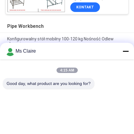
KONTAKT
Pipe Workbench
Konfigurowalny stół mobilny 100-120 kg Nośność Odlew
aluminiowy
Ms Claire
Aluminiowy stół warsztatowy z rur PE ze stali nierdzewnej,
dostosowany do linii produkcyjnej / warsztatu
4:15 AM
Gorąca sprzedaż linii produkcyjnej stołu warsztatowego do
montażu profili aluminiowych w niestandardowym rozmiarze
Good day, what product are you looking for?
popularne kategorie
Wszystko
Metalowe Złącza 
Metalowe Złącza 
Rurowe
Rurowe
Aluminiowe Złącza 
Rura Ze Stopu 