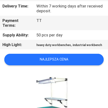
Delivery Time:
Within 7 working days after received
KONTROLA
deposit.
JAKOŚCI
Payment
TT
Terms:
SKONTAKTUJ
Supply Ability:
50 pcs per day
SIĘ
High Light:
,
heavy duty workbenches
industrial workbench
Z
NAMI
NAJLEPSZA CENA
POPROŚ
O
WYCENĘ
SITEMAP