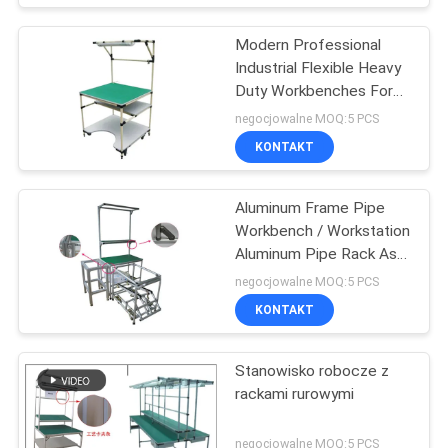
Modern Professional
Industrial Flexible Heavy
Duty Workbenches For
Packing Table
negocjowalne MOQ:5 PCS
KONTAKT
Aluminum Frame Pipe
Workbench / Workstation
Aluminum Pipe Rack As
Display Table
negocjowalne MOQ:5 PCS
KONTAKT
Stanowisko robocze z
rackami rurowymi
negocjowalne MOQ:5 PCS